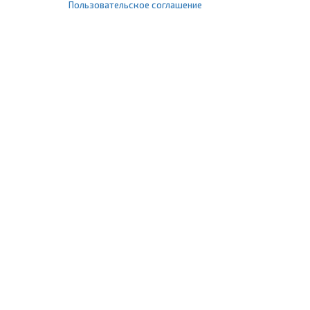
Пользовательское соглашение
+7 (495) 477-67-77
info@1profshop.ru
Москва
,
ул. Шереметьевская, 45Б
с 8:00 до 21:00 без выходных
ПРИСОЕДИНЯЙТЕСЬ К НАМ
Заказать звонок