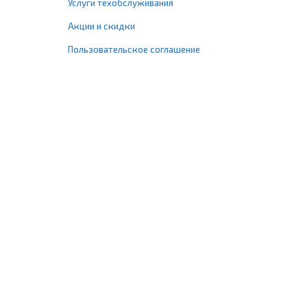
Услуги техобслуживания
Акции и скидки
Пользовательское соглашение
+7 (495) 477-67-77
info@1profshop.ru
Москва
,
ул. Шереметьевская, 45Б
с 8:00 до 21:00 без выходных
ПРИСОЕДИНЯЙТЕСЬ К НАМ
Заказать звонок