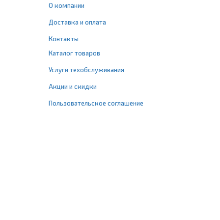
О компании
Доставка и оплата
Контакты
Каталог товаров
Услуги техобслуживания
Акции и скидки
Пользовательское соглашение
+7 (495) 477-67-77
info@1profshop.ru
Москва
,
ул. Шереметьевская, 45Б
с 8:00 до 21:00 без выходных