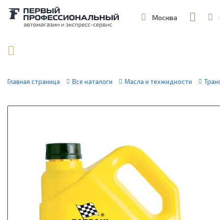
Москва
,
ул. Шеремет
Поиск по артикулу / VIN
Главная страница
Все каталоги
Масла и техжидкости
Тран