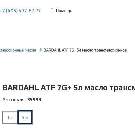
+7 (495) 477-67-77
Помощь
ьевская, 45Б
смиссионные масла
BARDAHL ATF 7G+ 5л масло трансмиссионное
BARDAHL ATF 7G+ 5л масло транс
Артикул:
35993
1 л
5 л