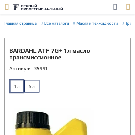
Главная страница
Все каталоги
Масла и техжидкости
Тран
BARDAHL ATF 7G+ 1л масло
трансмиссионное
Артикул:
35991
1 л
5 л