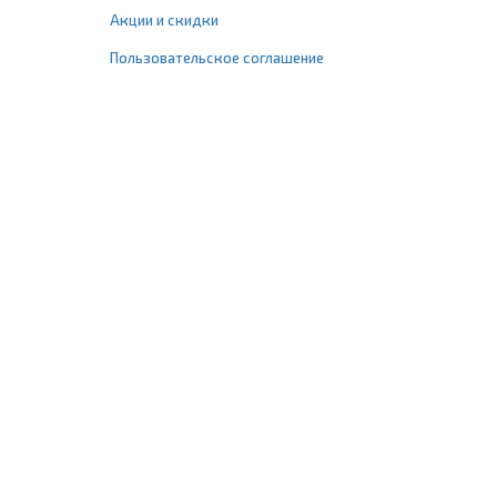
Акции и скидки
Пользовательское соглашение
+7 (495) 477-67-77
info@1profshop.ru
Москва
,
ул. Шереметьевская, 45Б
с 8:00 до 21:00 без выходных
ПРИСОЕДИНЯЙТЕСЬ К НАМ
Заказать звонок