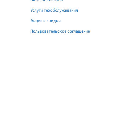
Услуги техобслуживания
Акции и скидки
Пользовательское соглашение
+7 (495) 477-67-77
info@1profshop.ru
Москва
,
ул. Шереметьевская, 45Б
с 8:00 до 21:00 без выходных
ПРИСОЕДИНЯЙТЕСЬ К НАМ