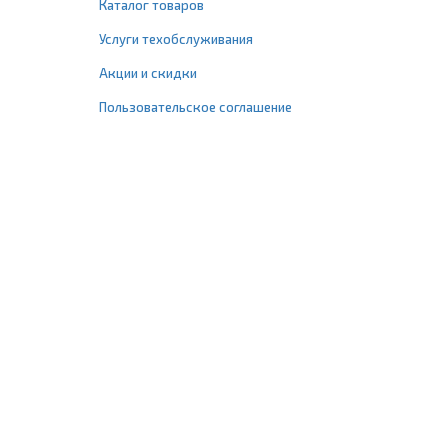
Каталог товаров
Услуги техобслуживания
Акции и скидки
Пользовательское соглашение
+7 (495) 477-67-77
info@1profshop.ru
Москва
,
ул. Шереметьевская, 45Б
с 8:00 до 21:00 без выходных
ПРИСОЕДИНЯЙТЕСЬ К НАМ