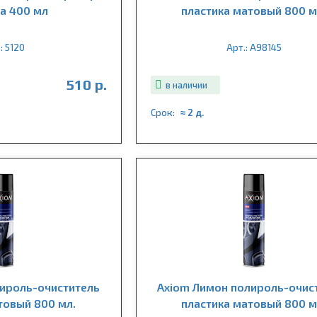
ка 400 мл
пластика матовый 800 м
: 5120
Арт.: A98145
510 р.
в наличии
Срок:
≈ 2 д.
ироль-очиститель
Axiom Лимон полироль-очис
товый 800 мл.
пластика матовый 800 м