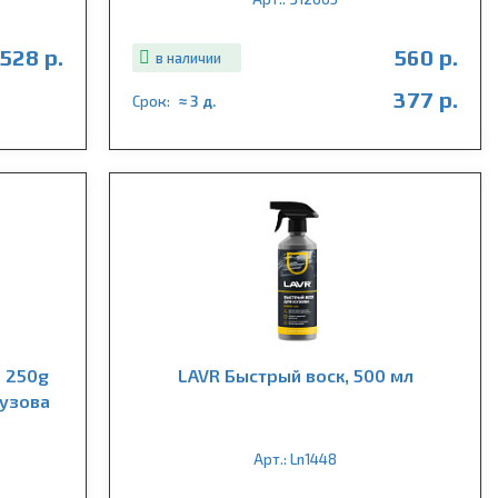
528 р.
560 р.
в наличии
377 р.
Срок:
≈ 3 д.
 250g
LAVR Быстрый воск, 500 мл
кузова
Арт.: Ln1448