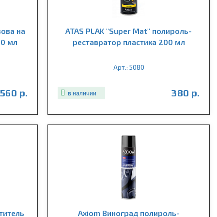
зова на
ATAS PLAK "Super Mat" полироль-
00 мл
реставратор пластика 200 мл
Арт.: 5080
560 р.
380 р.
в наличии
титель
Axiom Виноград полироль-