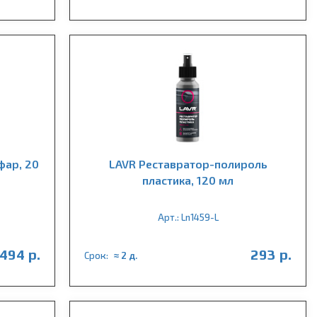
фар, 20
LAVR Реставратор-полироль
пластика, 120 мл
Арт.: Ln1459-L
494 р.
293 р.
Срок:
≈ 2 д.