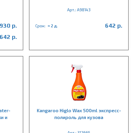
Арт.: A98143
930 р.
642 р.
Срок:
≈ 2 д.
642 р.
ater-
Kangaroo Higlo Wax 500ml экспресс-
ки и
полироль для кузова
Арт.: 312665