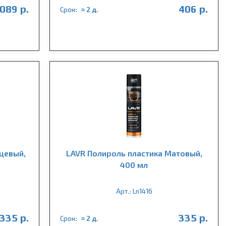
 089 р.
406 р.
Срок:
≈ 2 д.
нцевый,
LAVR Полироль пластика Матовый,
400 мл
Арт.: Ln1416
335 р.
335 р.
Срок:
≈ 2 д.