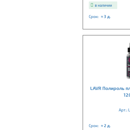
в наличии
Срок:
≈ 3 д.
LAVR Полироль п
12
Арт.: 
Срок:
≈ 2 д.