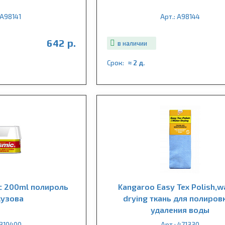
 A98141
Арт.: A98144
642 р.
в наличии
Срок:
≈ 2 д.
c 200ml полироль
Kangaroo Easy Tex Polish,w
кузова
drying ткань для полиров
удаления воды
 310400
Арт.: 471330