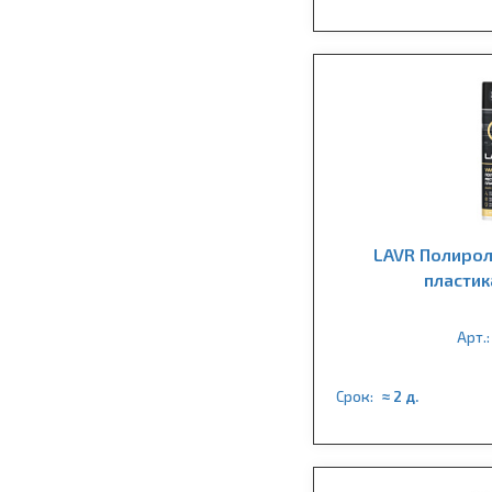
LAVR Полирол
пластик
Арт.:
Срок:
≈ 2 д.