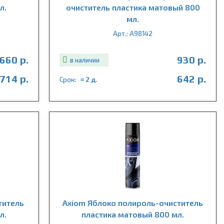
л.
очиститель пластика матовый 800
мл.
Арт.: A98142
660 р.
930 р.
в наличии
714 р.
642 р.
Срок:
≈ 2 д.
титель
Axiom Яблоко полироль-очиститель
л.
пластика матовый 800 мл.