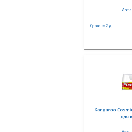
Арт.:
Срок:
≈ 2 д.
Kangaroo Cosmi
для 
Арт.: