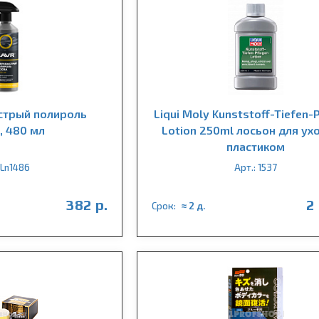
стрый полироль
Liqui Moly Kunststoff-Tiefen-P
, 480 мл
Lotion 250ml лосьон для ух
пластиком
 Ln1486
Арт.: 1537
382 р.
2
Срок:
≈ 2 д.