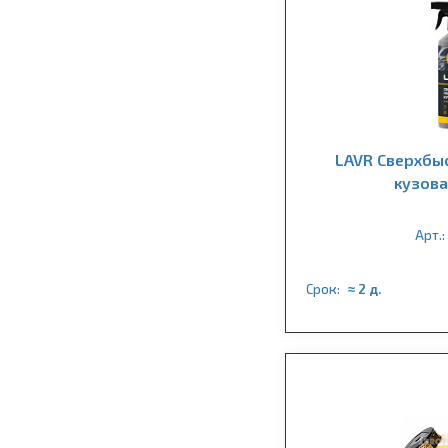
LAVR Сверхбы
кузова
Арт.:
Срок:
≈ 2 д.