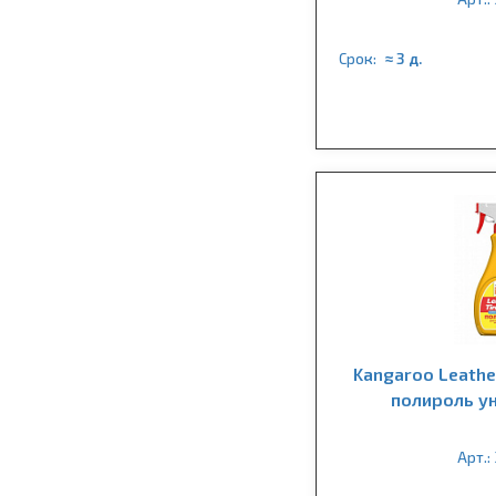
Срок:
≈ 3 д.
Kangaroo Leath
полироль у
Арт.: