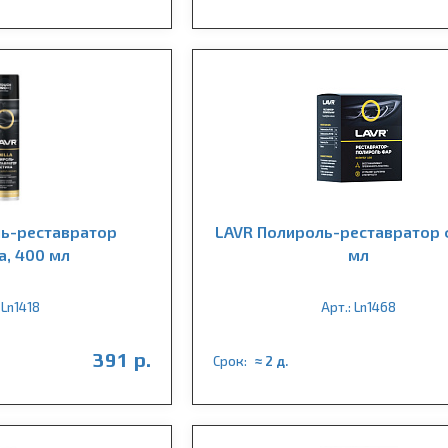
ь-реставратор
LAVR Полироль-реставратор 
а, 400 мл
мл
 Ln1418
Арт.: Ln1468
391 р.
Срок:
≈ 2 д.