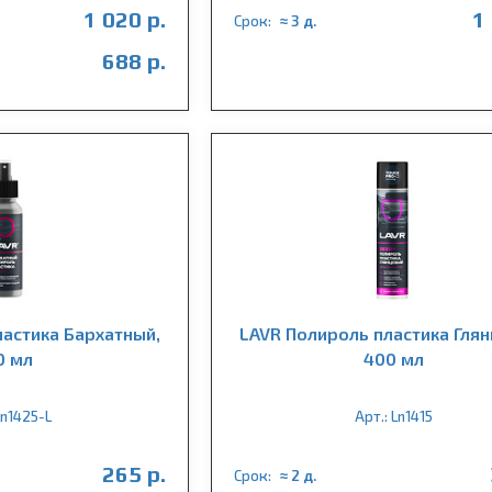
1 020 р.
1
Срок:
≈ 3 д.
688 р.
ластика Бархатный,
LAVR Полироль пластика Гля
0 мл
400 мл
Ln1425-L
Арт.: Ln1415
265 р.
Срок:
≈ 2 д.