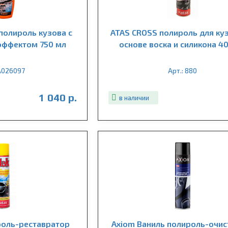
полироль кузова с
ATAS CROSS полироль для ку
эффектом 750 мл
основе воска и силикона 4
 A026097
Арт.: 880
1 040 р.
в наличии
роль-реставратор
Axiom Ваниль полироль-очис