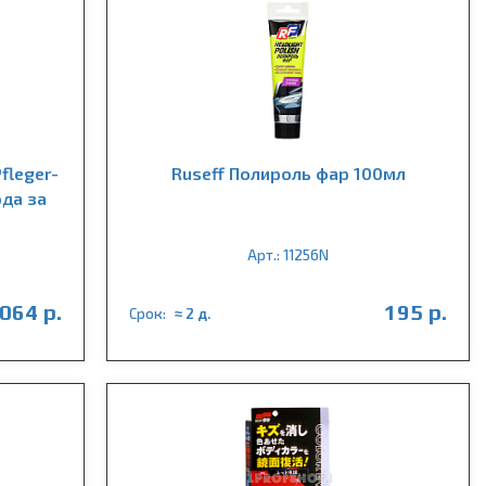
fleger-
Ruseff Полироль фар 100мл
ода за
Арт.: 11256N
 064 р.
195 р.
Срок:
≈ 2 д.